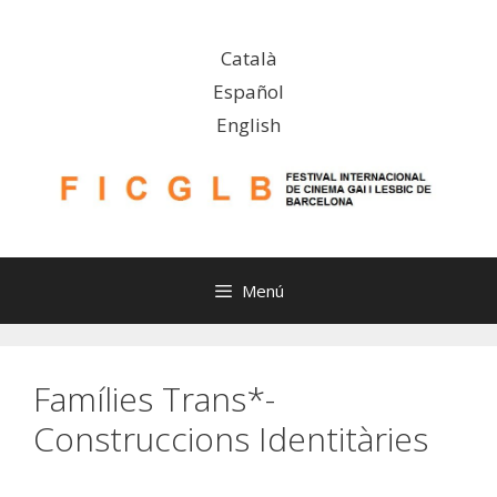
Vés
al
Català
contingut
Español
English
Menú
Famílies Trans*-
Construccions Identitàries