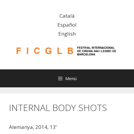
Vés
al
Català
contingut
Español
English
Menú
INTERNAL BODY SHOTS
Alemanya, 2014, 13
‘