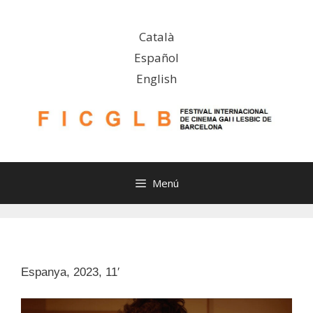
Vés
al
Català
contingut
Español
English
Menú
Espanya, 2023, 11′