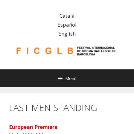
Vés
al
Català
contingut
Español
English
Menú
LAST MEN STANDING
European Premiere