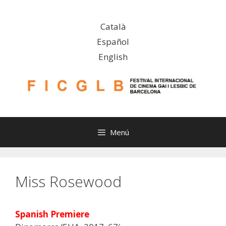
Vés
al
Català
contingut
Español
English
Menú
Miss Rosewood
Spanish Premiere