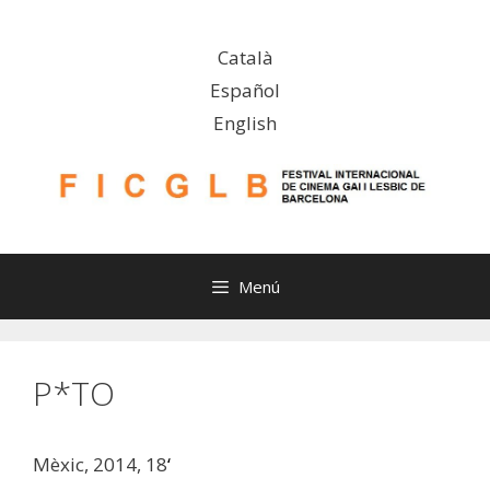
Vés
al
Català
contingut
Español
English
Menú
P*TO
Mèxic, 2014, 18
‘