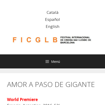
Saltar
al
Català
contenido
Español
English
Menú
AMOR A PASO DE GIGANTE
World Premiere