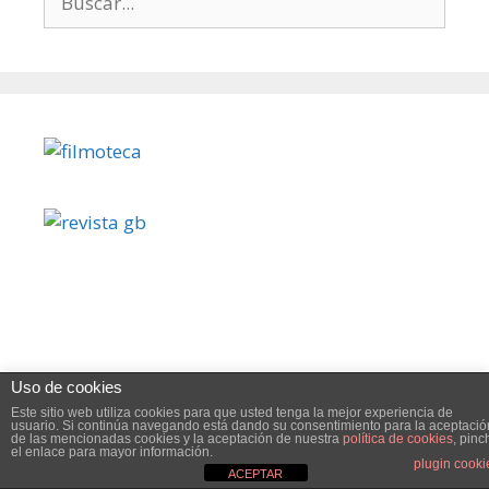
Uso de cookies
Este sitio web utiliza cookies para mejorar su experiencia .
Este sitio web utiliza cookies para que usted tenga la mejor experiencia de
Vamos a suponer que estás bien con esto, pero usted puede
usuario. Si continúa navegando está dando su consentimiento para la aceptació
de las mencionadas cookies y la aceptación de nuestra
política de cookies
, pinc
el enlace para mayor información.
© 2026 FICGLB 2025
• Creado con
GeneratePress
optar por no si lo desea.
Read More
Accept
Reject
plugin cooki
ACEPTAR