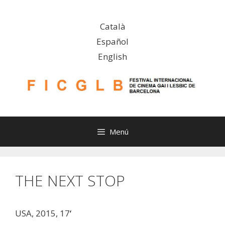
Saltar
al
Català
contenido
Español
English
Menú
THE NEXT STOP
USA, 2015, 17
‘