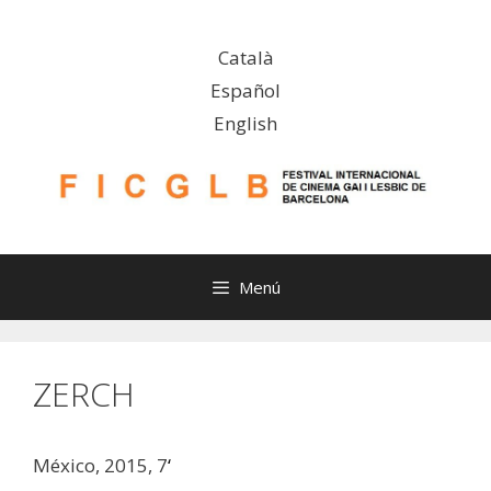
Saltar
al
Català
contenido
Español
English
Menú
ZERCH
México, 2015, 7
‘