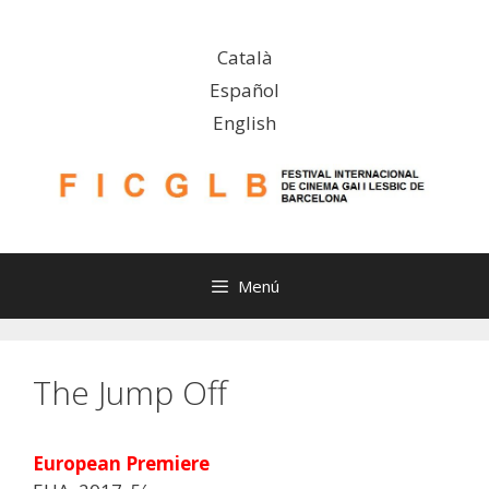
Vés
al
Català
contingut
Español
English
Menú
The Jump Off
European Premiere