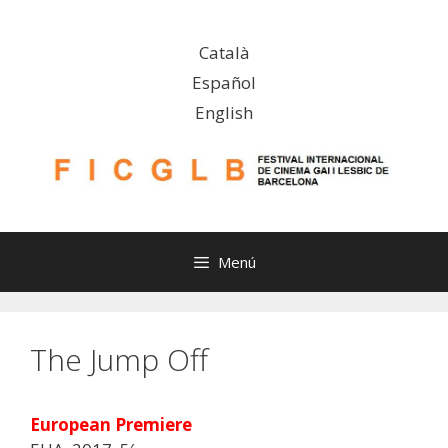
Saltar
al
Català
contenido
Español
English
Menú
The Jump Off
European Premiere