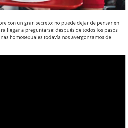
bre con un gran secreto: no puede dejar de pensar en
ara llegar a preguntarse: después de todos los pasos
onas homosexuales todavía nos avergonzamos de