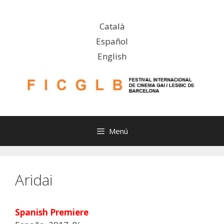
Saltar
al
Català
contenido
Español
English
Menú
Aridai
Spanish Premiere