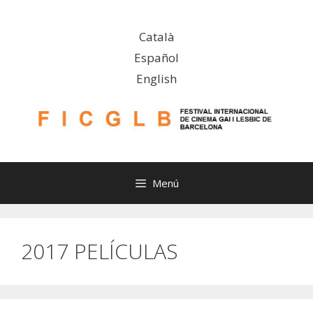
Saltar
al
Català
contenido
Español
English
Menú
2017 PELÍCULAS