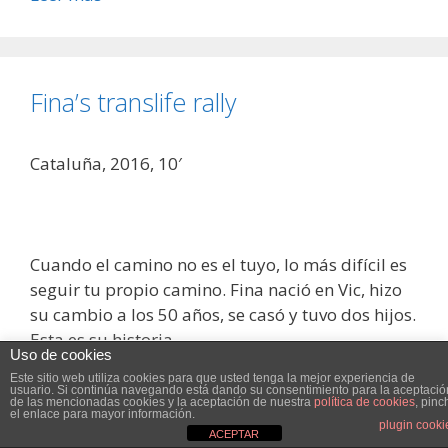
Fina’s translife rally
Cataluña, 2016, 10′
Cuando el camino no es el tuyo, lo más difícil es
seguir tu propio camino. Fina nació en Vic, hizo
su cambio a los 50 años, se casó y tuvo dos hijos.
Esta es su historia.
Uso de cookies
Este sitio web utiliza cookies para mejorar su experiencia .
Este sitio web utiliza cookies para que usted tenga la mejor experiencia de
Leer más
Vamos a suponer que estás bien con esto, pero usted puede
usuario. Si continúa navegando está dando su consentimiento para la aceptació
de las mencionadas cookies y la aceptación de nuestra
política de cookies
, pinc
el enlace para mayor información.
optar por no si lo desea.
Read More
Accept
Reject
plugin cooki
ACEPTAR