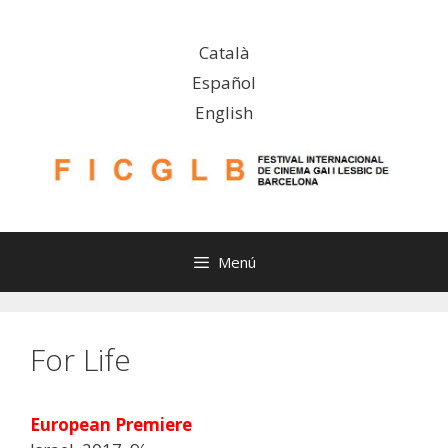
Saltar
al
Català
contenido
Español
English
Menú
For Life
European Premiere