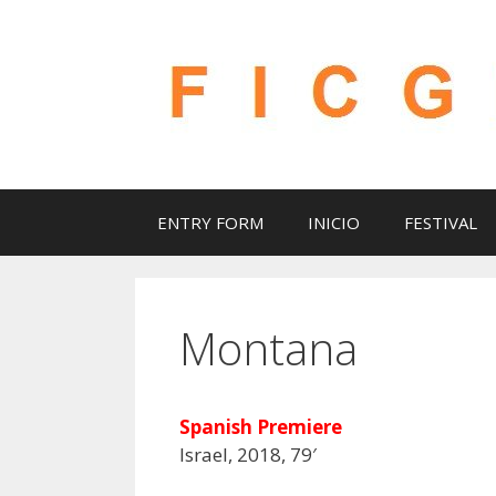
Saltar
al
contenido
ENTRY FORM
INICIO
FESTIVAL
Montana
Spanish Premiere
Israel, 2018, 79′