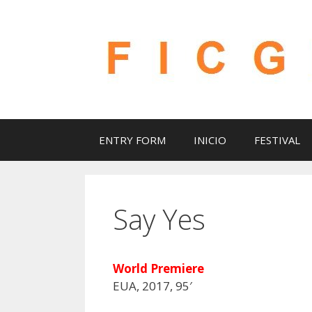
Saltar
al
contenido
ENTRY FORM
INICIO
FESTIVAL
Say Yes
World Premiere
EUA, 2017, 95′