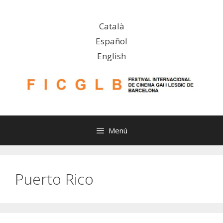
Vés
al
Català
contingut
Español
English
Menú
Puerto Rico