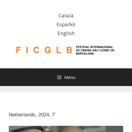
Skip
to
Català
content
Español
English
Menu
Netherlands, 2024, 7′