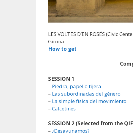
LES VOLTES D’EN ROSÉS (Civic Center 
Girona.
How to get
Comp
SESSION 1
–
Piedra, papel o tijera
–
Las subordinadas del género
–
La simple física del movimiento
–
Calcetines
SESSION 2
(Selected from the QI
–
¿Desayunamos?