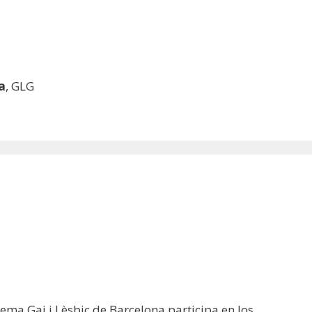
a
, GLG
nema Gai i Lèsbic de Barcelona participa en los