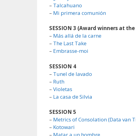
–
Talcahuano
–
Mi primera comunión
SESSION 3
(Award winners at the
–
Más allá de la carne
–
The Last Take
–
Embrasse-moi
SESSION 4
–
Tunel de lavado
–
Ruth
–
Violetas
–
La casa de Silvia
SESSION 5
–
Metrics of Consolation (Data van T
–
Kotowari
–
Matar a un hombre