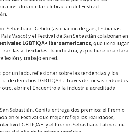
canos, durante la celebración del Festival
ián.
io Sebastiane, Gehitu (asociación de gais, lesbianas,
l País Vasco) y el Festival de San Sebastián colaboran en
estivales LGBTIQA+ iberoamericanos
, que tiene lugar
ebran las actividades de industria, y que tiene una clara
eflexión y trabajo en red.
 por un lado, reflexionar sobre las tendencias y los
teria de derechos LGBTIQA+ a través de mesas redondas
r otro, abrir el Encuentro a la industria acreditada
 San Sebastián, Gehitu entrega dos premios: el Premio
da en el Festival que mejor refleje las realidades,
 colectivo LGBTIQA+; y el Premio Sebastiane Latino que
icana del año de la misma temática.